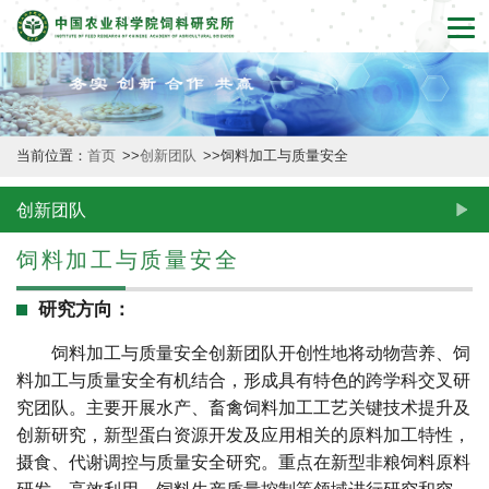
首
页
本
当前位置：
首页
>>
创新团队
>>
饲料加工与质量安全
所
概
创新团队
况
饲料加工与质量安全
新
研究方向：
闻
饲料加工与质量安全创新团队开创性地将动物营养、饲
料加工与质量安全有机结合，形成具有特色的跨学科交叉研
动
究团队。主要开展水产、畜禽饲料加工工艺关键技术提升及
态
创新研究，新型蛋白资源开发及应用相关的原料加工特性，
摄食、代谢调控与质量安全研究。重点在新型非粮饲料原料
创