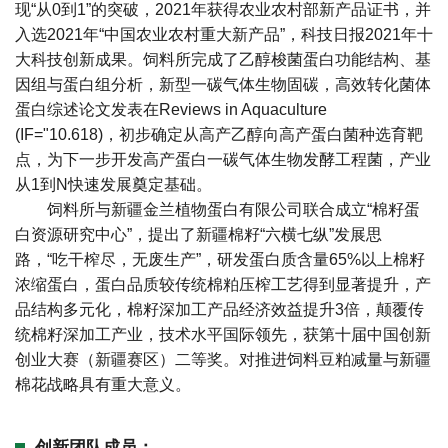
现“从0到1”的突破，2021年获得农业农村部新产品证书，并
入选2021年“中国农业农村重大新产品”，科技日报2021年十
大科技创新成果。饲料所完成了乙醇梭菌蛋白功能结构、基
因组与蛋白组分析，新型一碳气体生物固碳，高效转化菌体
蛋白综述论文发表在Reviews in Aquaculture
(IF="10.618)，初步确定从高产乙醇向高产蛋白菌种选育靶
点，为下一步开发高产蛋白一碳气体生物发酵工程菌，产业
从1到N快速发展奠定基础。
饲料所与新疆金兰植物蛋白有限公司联合成立“棉籽蛋
白资源研究中心”，提出了新疆棉籽“六横七纵”发展思
路，“吃干榨尽，无废生产”，研发蛋白质含量65%以上棉籽
浓缩蛋白，蛋白品质较传统棉粕压榨工艺得到显著提升，产
品结构多元化，棉籽深加工产品经济效益提升3倍，颠覆传
统棉籽深加工产业，技术水平国际领先，获第十届中国创新
创业大赛（新疆赛区）二等奖。对推进饲料豆粕减量与新疆
棉花战略具有重大意义。
创新团队成员：