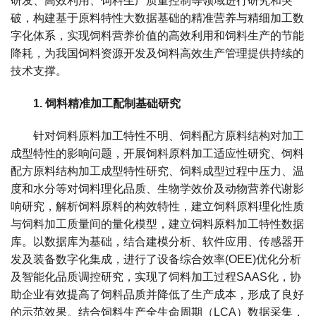
研发、高效利用、饲料生产质量控制等领域进行研究和突
新
破，构建基于原料特性大数据基础的精准营养与精细加工数
字化体系，实现饲料营养价值的高效利用和饲料生产的节能
团
降耗，为我国饲料资源开发及饲料高效生产管理提供持续的
技术支撑。
队
科
1. 饲料精准加工配制基础研究
技
针对饲料原料加工特性不明、饲料配方原料结构对加工
成型特性的影响问题，开展饲料原料加工适应性研究、饲料
平
配方原料结构加工成型特性研究、饲料成型过程中压力、温
台
度和水分等对饲料理化品质、生物学效价及动物营养代谢影
响研究，解析饲料原料的构效特性，建立饲料原料理化性质
成
与饲料加工质量间的量化模型，建立饲料原料加工特性数据
库。以数据库为基础，结合建模分析、软件应用、传感器开
果
发及装备数字化集成，进行了设备综合效率(OEE)优化分析
转
及智能化品质调控研究，实现了饲料加工过程SAAS化，协
助企业有效提高了饲料品质并降低了生产成本，形成了良好
化
的示范效果。结合饲料生产全生命周期（LCA）数据采集，