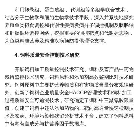
合
利用转录组、蛋白质组 、代谢组等多组学联合技术，
作
结合分子生物学和细胞生物学技术手段，深入并系统地探究
养殖鱼类摄食调控和代谢性疾病发病分子调控机制及脑肠轴
党
和肝肠循环调控网络，挖掘重要的调控靶点和代谢标志物，
建
为鱼类精准营养及精准疾病预防提供理论支撑。
工
4. 饲料质量安全控制技术研究
作
开展饲料加工质量控制技术研究、饲料及畜产品中药物
残留监控技术研究、饲料原料和添加剂高效鉴别比对技术研
究、饲料原料中主要抗营养物质和有害物质含量分布规律研
究。创新了饲料企业质量安全HACCP管理技术和饲料加工
过程质量安全可追溯技术，研究确定了饲料中三聚氰胺限量
值，创建了饲料中违法添加药物的非靶向高通量快速检测技
术及农药、环境污染物残留分析技术平台，建立了饲料原料
中有毒有害成分与抗营养因子数据库。