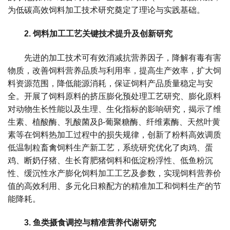
人
为低碳高效饲料加工技术研究奠定了理论与实践基础。
才
2. 饲料加工工艺关键技术提升及创新研究
队
先进的加工技术可有效消减抗营养因子，降解有毒有害
伍
物质，改善饲料营养品质与利用率，提高生产效率，扩大饲
料资源范围，降低能源消耗，保证饲料产品质量稳定与安
研
全。开展了饲料原料的挤压膨化预处理工艺研究、膨化原料
对动物生长性能以及生理、生化指标的影响研究，揭示了维
究
生素、植酸酶、乳酸菌及β-葡聚糖酶、纤维素酶、天然叶黄
生
素等在饲料热加工过程中的损失规律，创新了粉料高效调质
低温制粒畜禽饲料生产新工艺，系统研究优化了肉鸡、蛋
教
鸡、断奶仔猪、生长育肥猪饲料和低淀粉浮性、低鱼粉沉
性、缓沉性水产膨化饲料加工工艺及参数，实现饲料营养价
育
值的高效利用、多元化日粮配方的精准加工和饲料生产的节
交
能降耗。
流
3. 鱼类摄食调控与精准营养代谢研究