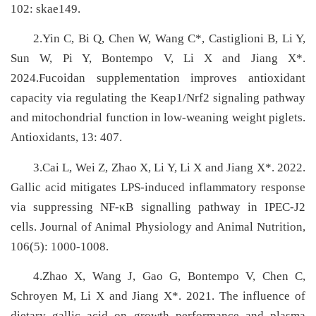
102: skae149.
2.Yin C, Bi Q, Chen W, Wang C
*
, Castiglioni B, Li Y,
Sun W, Pi Y, Bontempo V, Li X and Jiang X
*
.
2024.
Fucoidan supplementation improves antioxidant
capacity via regulating the Keap1/Nrf2 signaling pathway
and mitochondrial function in low-weaning weight piglets.
Antioxidants, 13: 407.
3.Cai L, Wei Z, Zhao X, Li Y, Li X and Jiang X*. 2022.
Gallic acid mitigates LPS-induced inflammatory response
via suppressing NF-κB signalling pathway in IPEC-J2
cells. Journal of Animal Physiology and Animal Nutrition,
106(5): 1000-1008.
4.Zhao X, Wang J, Gao G, Bontempo V, Chen C,
Schroyen M, Li X and Jiang X
*
. 2021. The influence of
dietary gallic acid on growth performance and plasma