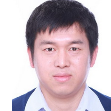
新
团
队
科
技
平
台
成
果
转
化