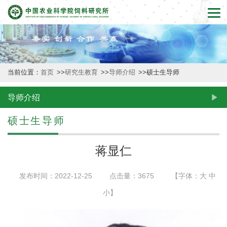
首
页
本
当前位置：
首页
>>
研究生教育
>>
导师介绍
>>
硕士生导师
所
概
导师介绍
况
硕士生导师
新
蒋显仁
闻
发布时间：2022-12-25
点击量：
3675
【字体：
大
中
动
小
】
态
创