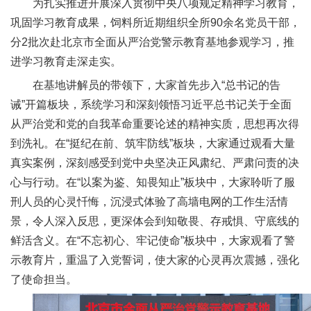
为扎实推进开展深入贯彻中央八项规定精神学习教育，
新
巩固学习教育成果，饲料所近期组织全所90余名党员干部，
分2批次赴北京市全面从严治党警示教育基地参观学习，推
团
进学习教育走深走实。
队
在基地讲解员的带领下，大家首先步入“总书记的告
科
诫”开篇板块，系统学习和深刻领悟习近平总书记关于全面
从严治党和党的自我革命重要论述的精神实质，思想再次得
技
到洗礼。在“挺纪在前、筑牢防线”板块，大家通过观看大量
平
真实案例，深刻感受到党中央坚决正风肃纪、严肃问责的决
心与行动。在“以案为鉴、知畏知止”板块中，大家聆听了服
台
刑人员的心灵忏悔，沉浸式体验了高墙电网的工作生活情
成
景，令人深入反思，更深体会到知敬畏、存戒惧、守底线的
果
鲜活含义。在“不忘初心、牢记使命”板块中，大家观看了警
示教育片，重温了入党誓词，使大家的心灵再次震撼，强化
转
了使命担当。
化