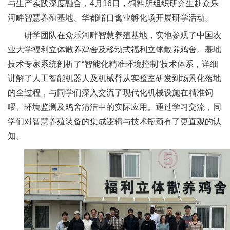
与生产实践深度融合，4月16日，饲料所组织研究生赴众乐
新
河畔智慧养殖基地、华都峪口禽业孵化场开展研学活动。
团
研学团队在众乐河畔智慧养殖基地，实地参观了中国农
业大学福利立体散养鸡舍及移动式福利立体散养鸡舍。基地
队
技术专家系统剖析了“智能化精准环境控制”技术体系，详细
科
讲解了人工智能机器人及机械臂从实验室研发到场景化落地
的全过程，与同学们深入交流了现代化机械设施在精准饲
技
喂、环境监测及鸡舍清洁中的实际应用。通过学习交流，同
平
学们对智慧养殖装备的集成逻辑与技术瓶颈有了更直观的认
台
知。
成
果
转
化