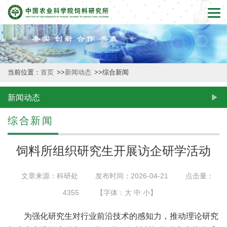
首
页
本
当前位置：
首页
>>
新闻动态
>>
综合新闻
所
概
新闻动态
况
综合新闻
新
饲料所组织研究生开展访企研学活动
闻
文章来源：科研处
发布时间：2026-04-21
点击量：
动
4355
【字体：
大
中
小
】
态
为强化研究生对行业前沿技术的感知力，推动理论研究
创