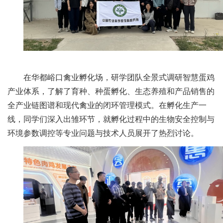
人
才
队
伍
在华都峪口禽业孵化场，研学团队全景式调研智慧蛋鸡
研
产业体系，了解了育种、种蛋孵化、生态养殖和产品销售的
全产业链图谱和现代禽业的闭环管理模式。在孵化生产一
究
线，同学们深入出雏环节，就孵化过程中的生物安全控制与
生
环境参数调控等专业问题与技术人员展开了热烈讨论。
教
育
交
流