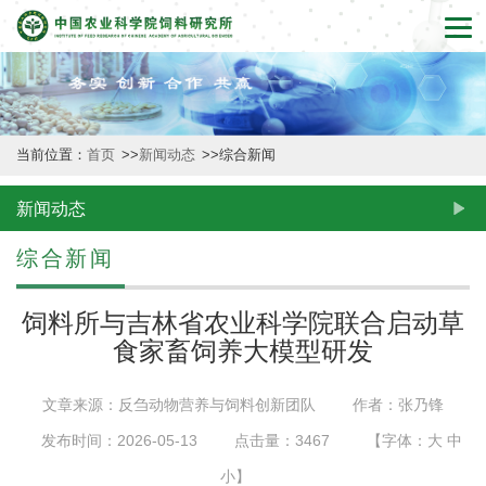
首
页
本
当前位置：
首页
>>
新闻动态
>>
综合新闻
所
概
新闻动态
况
综合新闻
新
饲料所与吉林省农业科学院联合启动草
闻
食家畜饲养大模型研发
动
文章来源：反刍动物营养与饲料创新团队
作者：张乃锋
态
发布时间：2026-05-13
点击量：
3467
【字体：
大
中
创
小
】