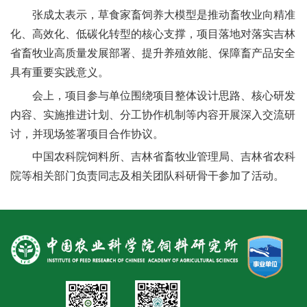
人
张成太表示，草食家畜饲养大模型是推动畜牧业向精准
化、高效化、低碳化转型的核心支撑，项目落地对落实吉林
才
省畜牧业高质量发展部署、提升养殖效能、保障畜产品安全
队
具有重要实践意义。
伍
会上，项目参与单位围绕项目整体设计思路、核心研发
内容、实施推进计划、分工协作机制等内容开展深入交流研
研
讨，并现场签署项目合作协议。
究
中国农科院饲料所、吉林省畜牧业管理局、吉林省农科
院等相关部门负责同志及相关团队科研骨干参加了活动。
生
教
育
交
流