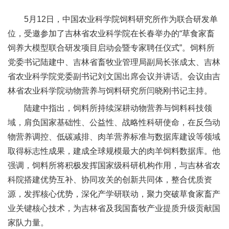
新
5月12日，中国农业科学院饲料研究所作为联合研发单
团
位，受邀参加了吉林省农业科学院在长春举办的“草食家畜
饲养大模型联合研发项目启动会暨专家聘任仪式”。饲料所
队
党委书记陆建中、吉林省畜牧业管理局副局长张成太、吉林
科
省农业科学院党委副书记刘文国出席会议并讲话。会议由吉
林省农业科学院动物营养与饲料研究所闫晓刚书记主持。
技
陆建中指出，饲料所持续深耕动物营养与饲料科技领
平
域，肩负国家基础性、公益性、战略性科研使命，在反刍动
台
物营养调控、低碳减排、肉羊营养标准与数据库建设等领域
取得标志性成果，建成全球规模最大的肉羊饲料数据库。他
成
强调，饲料所将积极发挥国家级科研机构作用，与吉林省农
果
科院搭建优势互补、协同攻关的创新共同体，整合优质资
源，发挥核心优势，深化产学研联动，聚力突破草食家畜产
转
业关键核心技术，为吉林省及我国畜牧产业提质升级贡献国
化
家队力量。