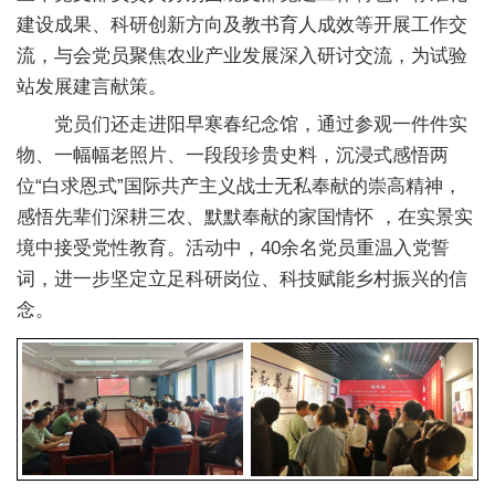
人
建设成果、科研创新方向及教书育人成效等开展工作交
流，与会党员聚焦农业产业发展深入研讨交流，为试验
才
站发展建言献策。
队
党员们还走进阳早寒春纪念馆，通过参观一件件实
伍
物、一幅幅老照片、一段段珍贵史料，沉浸式感悟两
位“白求恩式”国际共产主义战士无私奉献的崇高精神，
研
感悟先辈们深耕三农、默默奉献的家国情怀 ，在实景实
究
境中接受党性教育。活动中，40余名党员重温入党誓
词，进一步坚定立足科研岗位、科技赋能乡村振兴的信
生
念。
教
育
交
流