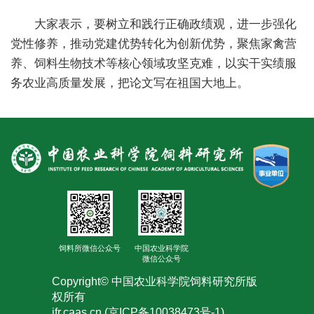
合
大家表示，要树立和践行正确政绩观，进一步强化
作
党性修养，推动党建优势转化为创新优势，聚焦家禽营
养、饲料生物技术等核心领域攻坚克难，以实干实绩服
党
务农业高质量发展，把论文写在祖国大地上。
建
工
作
饲料所微信公众号
中国农业科学院
微信公众号
Copyright© 中国农业科学院饲料研究所版
权所有
ifr.caas.cn (京ICP备10038473号-1)