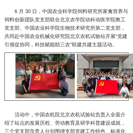
新
6 月 30 日，中国农业科学院饲料研究所家禽营养与
团
饲料创新团队党支部联合北京农学院动科动医学院教工
党支部、中国农业科学院生物技术研究所第二党支部，
队
共同赴中国农业机械化研究院北京农机试验站开展“党建
科
引领促协同，科技赋能助三农”联建共建主题活动。
技
平
台
成
果
转
活动中，中国农机院北京农机试验站负责人全面介
绍了站点的发展历程、劳动教育及研学科普建设成就，
化
三个党支部负责人分别围绕支部党建工作特色、标准化