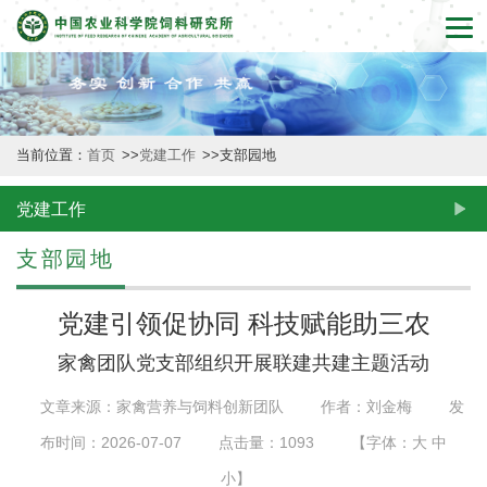
首
页
本
当前位置：
首页
>>
党建工作
>>
支部园地
所
概
党建工作
况
支部园地
新
党建引领促协同 科技赋能助三农
闻
家禽团队党支部组织开展联建共建主题活动
动
文章来源：家禽营养与饲料创新团队
作者：刘金梅
发
态
布时间：2026-07-07
点击量：
1093
【字体：
大
中
创
小
】