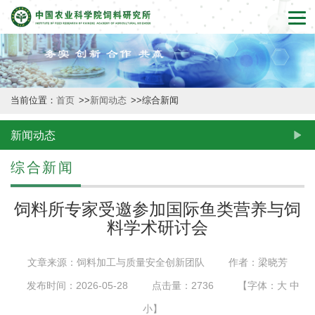
首
页
本
当前位置：
首页
>>
新闻动态
>>
综合新闻
所
概
新闻动态
况
综合新闻
新
饲料所专家受邀参加国际鱼类营养与饲
闻
料学术研讨会
动
文章来源：饲料加工与质量安全创新团队
作者：梁晓芳
态
发布时间：2026-05-28
点击量：
2736
【字体：
大
中
创
小
】