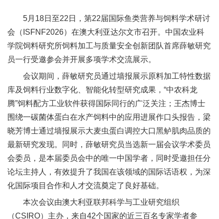
新
5月18日至22日，第22届国际鱼类营养与饲料学术研讨
团
会（ISFNF2026）在澳大利亚达尔文市召开。中国农业科
学院饲料研究所饲料加工与质量安全创新团队首席薛敏研究
队
员一行受邀参会并开展多项学术交流展示。
科
会议期间，薛敏研究员通过墙报展示原料加工特性数据
技
库及饲料行业数字化、智能化转型研究成果，“中农科龙
腾”饲料配方工业软件获得国际同行的广泛关注；王杰博士
平
围绕一碳菌体蛋白在水产饲料中的应用进展作口头报告，梁
台
晓芳博士通过墙报展示大麦虫蛋白调控大口黑鲈肌肉品质的
最新研究发现。同时，薛敏研究员当选新一届会议学术委员
成
会委员，是本届委员会中的唯一中国学者，同时受邀担任分
果
论坛主持人，有效提升了我国在该领域的国际话语权，为深
化国际项目合作和人才交流奠定了良好基础。
转
本次会议由澳大利亚联邦科学与工业研究组织
化
（CSIRO）主办，来自42个国家的近三百名专家学者参