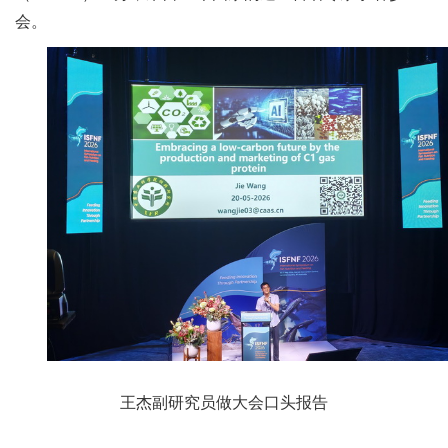
人
会。
才
队
伍
研
究
生
教
育
交
王杰副研究员做大会口头报告
流