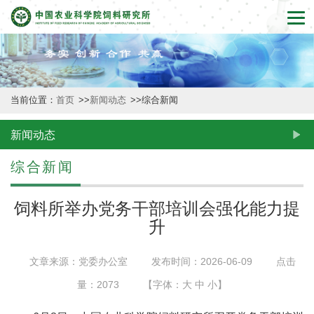
首
页
本
当前位置：
首页
>>
新闻动态
>>
综合新闻
所
概
新闻动态
况
综合新闻
新
饲料所举办党务干部培训会强化能力提
闻
升
动
文章来源：党委办公室
发布时间：2026-06-09
点击
态
量：
2073
【字体：
大
中
小
】
创