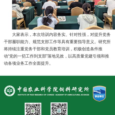
人
才
队
大家表示，本次培训内容务实、针对性强，对提升党务
伍
干部履职能力、规范支部工作等具有重要指导意义。研究所
研
将持续注重党务干部和党员教育培训，积极创造条件推
究
动“党的一切工作到支部”落地见效，以高质量党建引领和推
动各项业务工作全面提升。
生
教
育
交
流