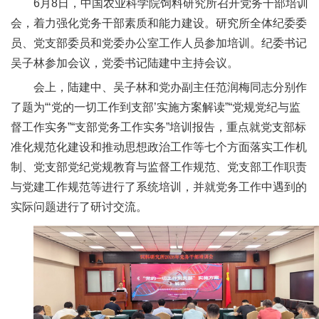
6月8日，中国农业科学院饲料研究所召开党务干部培训
新
会，着力强化党务干部素质和能力建设。研究所全体纪委委
员、党支部委员和党委办公室工作人员参加培训。纪委书记
团
吴子林参加会议，党委书记陆建中主持会议。
队
会上，陆建中、吴子林和党办副主任范润梅同志分别作
科
了题为“‘党的一切工作到支部’实施方案解读”“党规党纪与监
督工作实务”“支部党务工作实务”培训报告，重点就党支部标
技
准化规范化建设和推动思想政治工作等七个方面落实工作机
平
制、党支部党纪党规教育与监督工作规范、党支部工作职责
与党建工作规范等进行了系统培训，并就党务工作中遇到的
台
实际问题进行了研讨交流。
成
果
转
化