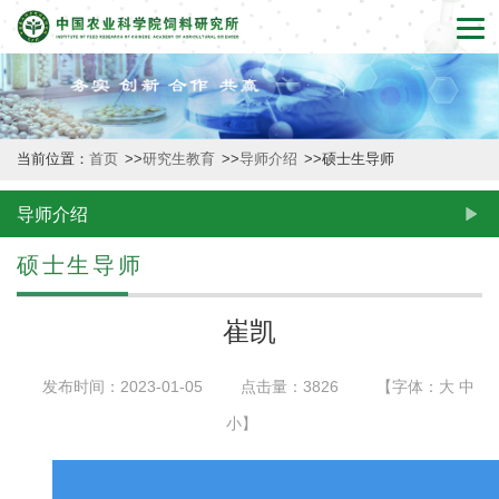
首
页
本
当前位置：
首页
>>
研究生教育
>>
导师介绍
>>
硕士生导师
所
概
导师介绍
况
硕士生导师
新
崔凯
闻
发布时间：2023-01-05
点击量：
3826
【字体：
大
中
动
小
】
态
创