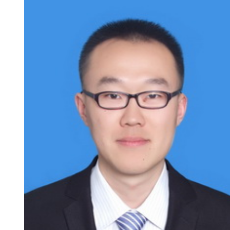
新
团
队
科
技
平
台
成
果
转
化