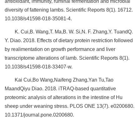
antioxidant, immunity, ruminal fermentation and microbial
diversity of fattening lambs. Scientific Reports 8(1). 16712.
10.1038/s41598-018-35081-4.
K. Cui,B. Wang,T. Ma,B. W. Si,N. F. Zhang,Y. TuandQ.
Y. Diao. 2018. Effects of dietary protein restriction followed
by realimentation on growth performance and liver
transcriptome alterations of lamb. Scientific Reports 8(1).
10.1038/s41598-018-33407-w.
Kai Cui,Bo Wang,Naifeng Zhang,Yan Tu,Tao
MaandQiyu Diao. 2018. iTRAQ-based quantitative
proteomic analysis of alterations in the intestine of Hu
sheep under weaning stress. PLOS ONE 13(7). e0200680.
10.1371/journal.pone.0200680.