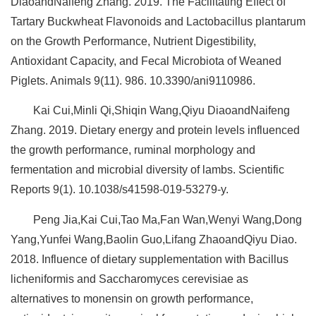
DiaoandNaifeng Zhang. 2019. The Facilitating Effect of
Tartary Buckwheat Flavonoids and Lactobacillus plantarum
on the Growth Performance, Nutrient Digestibility,
Antioxidant Capacity, and Fecal Microbiota of Weaned
Piglets. Animals 9(11). 986. 10.3390/ani9110986.
Kai Cui,Minli Qi,Shiqin Wang,Qiyu DiaoandNaifeng
Zhang. 2019. Dietary energy and protein levels influenced
the growth performance, ruminal morphology and
fermentation and microbial diversity of lambs. Scientific
Reports 9(1). 10.1038/s41598-019-53279-y.
Peng Jia,Kai Cui,Tao Ma,Fan Wan,Wenyi Wang,Dong
Yang,Yunfei Wang,Baolin Guo,Lifang ZhaoandQiyu Diao.
2018. Influence of dietary supplementation with Bacillus
licheniformis and Saccharomyces cerevisiae as
alternatives to monensin on growth performance,