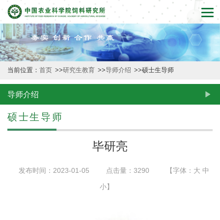
首
页
本
当前位置：
首页
>>
研究生教育
>>
导师介绍
>>
硕士生导师
所
概
导师介绍
况
硕士生导师
新
毕研亮
闻
发布时间：2023-01-05
点击量：
3290
【字体：
大
中
动
小
】
态
创