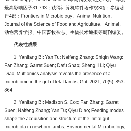
合
最高影响因子31.793；获得计算机软件著作权3项；参编著
作
作4部；Frontiers in Microbiology、Animal Nutrition、
Journal of the Science of Food and Agriculture、Animal、
党
动物营养学报、中国畜牧杂志、生物技术通报等期刊编委。
建
代表性成果
工
1. Yanliang Bi; Yan Tu; Naifeng Zhang; Shiqin Wang;
作
Fan Zhang; Garret Suen; Dafu Shao; Sheng li Li; Qiyu
Diao; Multiomics analysis reveals the presence of a
microbiome in the gut of fetal lambs, Gut, 2021, 70(5): 853-
864
2. Yanliang Bi; Madison S. Cox; Fan Zhang; Garret
Suen; Naifeng Zhang; Yan Tu; Qiyu Diao; Feeding modes
shape the acquisition and structure of the initial gut
microbiota in newborn lambs, Environmental Microbiology,