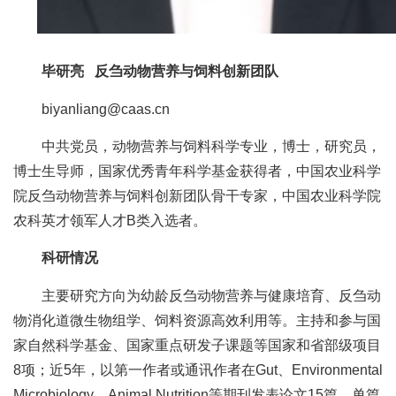
人
才
毕研亮 反刍动物营养与饲料创新团队
队
biyanliang@caas.cn
伍
中共党员，动物营养与饲料科学专业，博士，研究员，
研
博士生导师，国家优秀青年科学基金获得者，中国农业科学
究
院反刍动物营养与饲料创新团队骨干专家，中国农业科学院
农科英才领军人才B类入选者。
生
科研情况
教
主要研究方向为幼龄反刍动物营养与健康培育、反刍动
育
物消化道微生物组学、饲料资源高效利用等。主持和参与国
交
家自然科学基金、国家重点研发子课题等国家和省部级项目
8项；近5年，以第一作者或通讯作者在Gut、Environmental
流
Microbiology、Animal Nutrition等期刊发表论文15篇，单篇