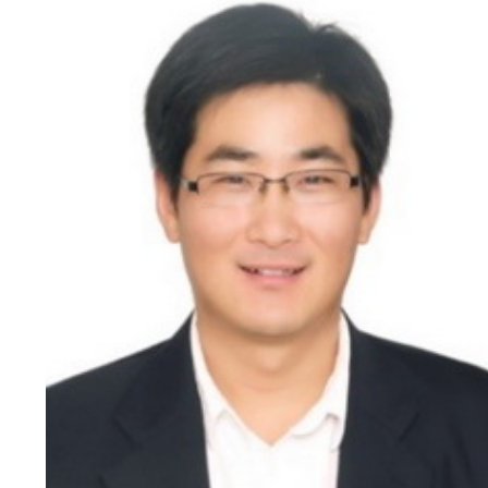
新
团
队
科
技
平
台
成
果
转
化