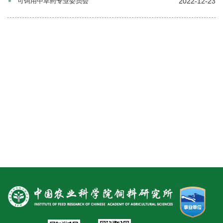
2022-12-23
可饲用中草药专业委员会
新
团
队
科
技
平
台
成
果
转
化