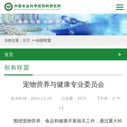
首
页
本
当前位置：
首页
>>
创新联盟
所
概
首页
况
创新联盟
新
宠物营养与健康专业委员会
闻
发布时间：2022-12-23
点击量：
2073
【字体：
大
中
动
小
】
态
围绕宠物营养、食品和健康开展相关工作，通过重大科
创