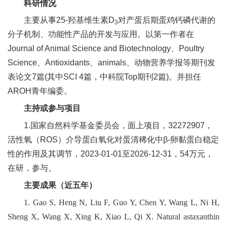
科研情况
合
主要从事25-羟基维生素D
对产蛋后期蛋鸡钙磷代谢的
3
作
分子机制、功能性产品的开发与应用。以第一作者在
党
Journal of Animal Science and Biotechnology、Poultry
Science、Antioxidants、animals、动物营养学报等期刊发
建
表论文7篇(其中SCI 4篇，中科院Top期刊2篇)。并担任
工
AROH青年编委。
作
主持或参与项目
1.国家自然科学基金委员会，面上项目，32272907，
活性氧（ROS）介导蛋白氧化对蛋清稀化中β-卵黏蛋白稳定
性的作用及其调节，2023-01-01至2026-12-31，54万元，
在研，参与。
主要成果（近五年）
1. Gao S, Heng N, Liu F, Guo Y, Chen Y, Wang L, Ni H,
Sheng X, Wang X, Xing K, Xiao L, Qi X. Natural astaxanthin