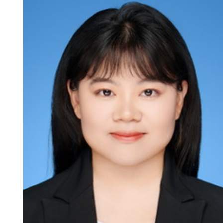
新
团
队
科
技
平
台
成
果
转
化