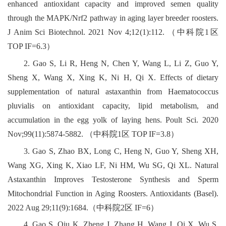
enhanced antioxidant capacity and improved semen quality
through the MAPK/Nrf2 pathway in aging layer breeder roosters.
J Anim Sci Biotechnol. 2021 Nov 4;12(1):112. （中科院1区
TOP IF=6.3）
2. Gao S, Li R, Heng N, Chen Y, Wang L, Li Z, Guo Y,
Sheng X, Wang X, Xing K, Ni H, Qi X. Effects of dietary
supplementation of natural astaxanthin from Haematococcus
pluvialis on antioxidant capacity, lipid metabolism, and
accumulation in the egg yolk of laying hens. Poult Sci. 2020
Nov;99(11):5874-5882. （中科院1区 TOP IF=3.8）
3. Gao S, Zhao BX, Long C, Heng N, Guo Y, Sheng XH,
Wang XG, Xing K, Xiao LF, Ni HM, Wu SG, Qi XL. Natural
Astaxanthin Improves Testosterone Synthesis and Sperm
Mitochondrial Function in Aging Roosters. Antioxidants (Basel).
2022 Aug 29;11(9):1684.（中科院2区 IF=6）
4. Gao S, Qiu K, Zheng J, Zhang H, Wang J, Qi X, Wu S.