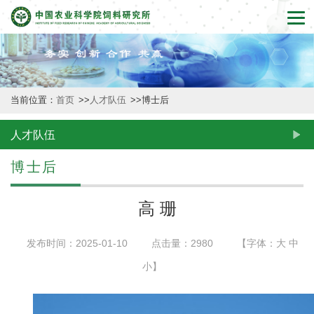
首
页
本
当前位置：
首页
>>
人才队伍
>>
博士后
所
概
人才队伍
况
博士后
新
高 珊
闻
发布时间：2025-01-10
点击量：
2980
【字体：
大
中
动
小
】
态
创