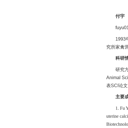
付宇
fuyu0
19
究所家禽
科研
研究方
Animal Sc
表SCI论
主要
1. Fu 
uterine cal
Biotechnolo