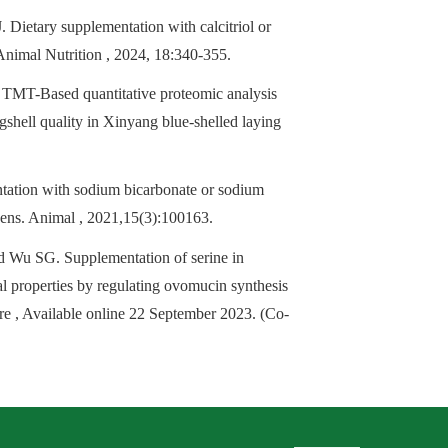
ietary supplementation with calcitriol or
Animal Nutrition , 2024, 18:340-355.
MT-Based quantitative proteomic analysis
ggshell quality in Xinyang blue-shelled laying
ation with sodium bicarbonate or sodium
g hens. Animal , 2021,15(3):100163.
Wu SG. Supplementation of serine in
l properties by regulating ovomucin synthesis
ure , Available online 22 September 2023. (Co-