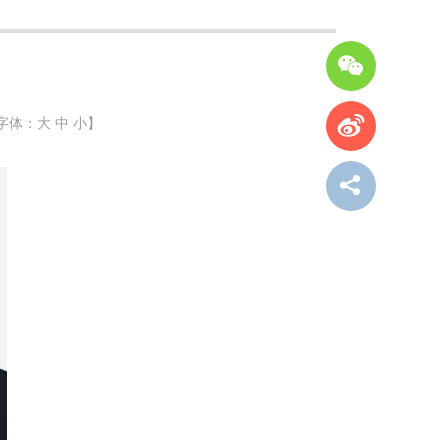
字体：
大
中
小
】