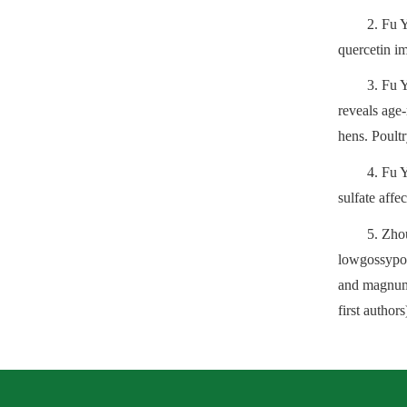
2. Fu 
quercetin i
3. Fu 
reveals age-
hens. Poult
4. Fu 
sulfate affe
5. Zho
lowgossypol
and magnum 
first authors