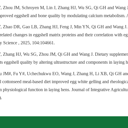
Y, Zhou JM, Schroyen M, Lin J, Zhang HJ, Wu SG, Qi GH and Wang J. D
mproved eggshell and bone quality by modulating calcium metabolism. 
Y, Zhao DR, Gao LB, Zhang HJ, Feng J, Min YN, Qi GH and Wang J. T
related changes in eggshell matrix proteins and their correlation with e
ry Science , 2025, 104:104661.
Y, Zhang HJ, Wu SG, Zhou JM, Qi GH and Wang J. Dietary supplement
cts eggshell quality by altering ultrastructure and components in layin
u JM#, Fu Y#, Uchechukwu EO, Wang J, Zhang H, Li XB, Qi GH and 
 cottonseed meal-based diet improved egg white gelling and rheologica
physiological function in laying hens. Journal of Integrative Agricult
).