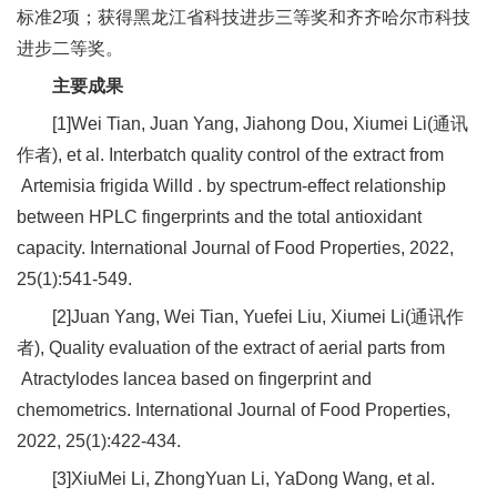
合
标准2项；获得黑龙江省科技进步三等奖和齐齐哈尔市科技
进步二等奖。
作
主要成果
党
[1]
Wei Tian
,
Juan Yang
,
Jiahong Dou
,
Xiumei Li
(通讯
建
作者), et al. Interbatch quality control of the extract from
Artemisia frigida Willd . by spectrum-effect relationship
工
between HPLC fingerprints and the total antioxidant
作
capacity. International Journal of Food Properties, 2022,
25(1):541-549.
[2]
Juan Yang
,
Wei Tian
,
Yuefei Liu
,
Xiumei Li
(通讯作
者), Quality evaluation of the extract of aerial parts from
Atractylodes lancea based on fingerprint and
chemometrics. International Journal of Food Properties,
2022, 25(1):422-434.
[3]XiuMei Li, ZhongYuan Li, YaDong Wang, et al.