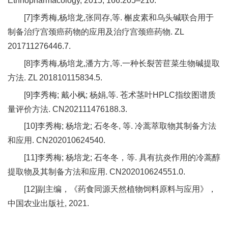
Ethnopharmacology, 2015, 166:205–210.
[7]李秀梅,杨培龙,张同存,等. 槲皮素和乌头碱联合用于
制备治疗宫颈癌药物的应用及治疗宫颈癌药物. ZL
201711276446.7.
[8]李秀梅,杨培龙,潘方方,等.一种长裂苦苣菜生物碱提取
方法. ZL 201810115834.5.
[9]李秀梅; 戴小枫; 杨娟,等. 苍术茎叶HPLC指纹图谱质
量评价方法. CN202111476188.3.
[10]李秀梅; 杨培龙; 石冬冬, 等. 冷蒿萃取物其制备方法
和应用. CN202010624540.
[11]李秀梅; 杨培龙; 石冬冬，等. 具有抗炎作用的冷蒿醇
提取物及其制备方法和应用. CN202010624551.0.
[12]副主编，《药食同源天然植物饲料原料与应用》，
中国农业出版社, 2021.