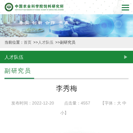
首
页
本
当前位置：
首页
>>
人才队伍
>>
副研究员
所
概
人才队伍
况
副研究员
新
李秀梅
闻
发布时间：2022-12-20
点击量：
4557
【字体：
大
中
动
小
】
态
创