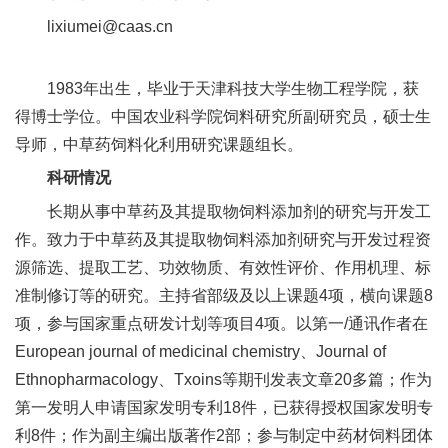
人
lixiumei@caas.cn
才
1983年出生，毕业于天津科技大学生物工程学院，获
队
得博士学位。中国农业科学院饲料研究所副研究员，硕士生
伍
导师，中草药饲料化利用研究课题组长。
研
科研情况
长期从事中草药及其提取物饲料添加剂的研究与开发工
究
作。致力于中草药及其提取物饲料添加剂研究与开发过程资
生
源筛选、提取工艺、功效物质、有效性评价、作用机理、标
准制修订等的研究。主持省部级及以上课题4项，横向课题8
教
项，参与国家重点研发计划等项目4项。以第一/通讯作者在
育
European journal of medicinal chemistry、Journal of
交
Ethnopharmacology、Txoins等期刊发表文章20多篇；作为
第一发明人申请国家发明专利18件，已获得授权国家发明专
流
利8件；作为副主编出版著作2部；参与制定中药材饲料团体