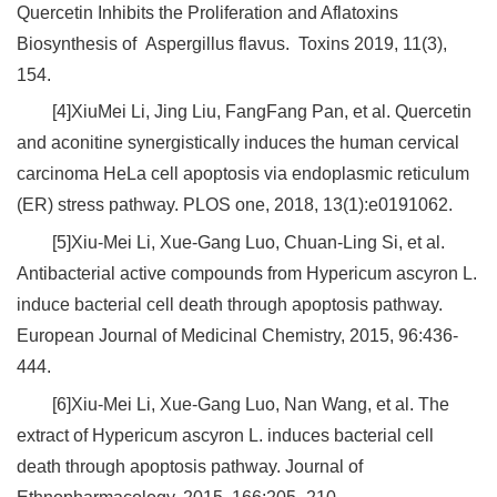
Quercetin Inhibits the Proliferation and Aflatoxins
Biosynthesis of Aspergillus flavus. Toxins 2019, 11(3),
154.
[4]XiuMei Li, Jing Liu, FangFang Pan, et al. Quercetin
and aconitine synergistically induces the human cervical
carcinoma HeLa cell apoptosis via endoplasmic reticulum
(ER) stress pathway. PLOS one, 2018, 13(1):e0191062.
[5]Xiu-Mei Li, Xue-Gang Luo, Chuan-Ling Si, et al.
Antibacterial active compounds from Hypericum ascyron L.
induce bacterial cell death through apoptosis pathway.
European Journal of Medicinal Chemistry, 2015, 96:436-
444.
[6]Xiu-Mei Li, Xue-Gang Luo, Nan Wang, et al. The
extract of Hypericum ascyron L. induces bacterial cell
death through apoptosis pathway. Journal of