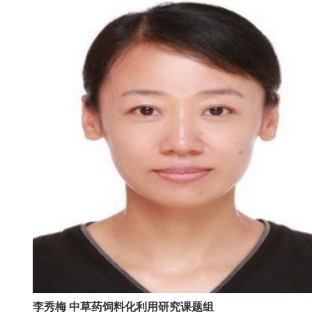
新
团
队
科
技
平
台
成
果
转
化
李秀梅 中草药饲料化利用研究课题组