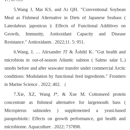
5.Wang J, Mai KS, and Ai QH. "Conventional Soybean
Meal as Fishmeal Alternative in Diets of Japanese Seabass (
Lateolabrax japonicus ): Effects of Functional Additives on
Growth, Immunity, Antioxidant Capacity and Disease
Resistance." Antioxidants . 2022;11. 5: 951.
6.Wang, J, … Alexander JT & Åshild K. "Gut health and
microbiota in out-of-season Atlantic salmon ( Salmo salar L.)
smolts before and after seawater transfer under commercial Arctic
conditions: Modulation by functional feed ingredients." Frontiers
in Marine Science . 2022; 402. （
7.Xie, XZ, Wang J*, & Xue M. Cottonseed protein
concentrate as fishmeal alternative for largemouth bass (
Micropterus salmoides ) supplemented a yeast-based
paraprobiotic: Effects on growth performance, gut health and
microbiome. Aquaculture . 2022; 737898.