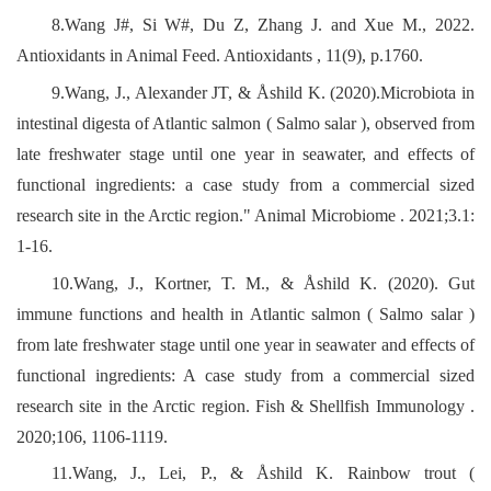
8.Wang J#, Si W#, Du Z, Zhang J. and Xue M., 2022.
Antioxidants in Animal Feed. Antioxidants , 11(9), p.1760.
9.Wang, J., Alexander JT, & Åshild K. (2020).Microbiota in
intestinal digesta of Atlantic salmon ( Salmo salar ), observed from
late freshwater stage until one year in seawater, and effects of
functional ingredients: a case study from a commercial sized
research site in the Arctic region." Animal Microbiome . 2021;3.1:
1-16.
10.Wang, J., Kortner, T. M., & Åshild K. (2020). Gut
immune functions and health in Atlantic salmon ( Salmo salar )
from late freshwater stage until one year in seawater and effects of
functional ingredients: A case study from a commercial sized
research site in the Arctic region. Fish & Shellfish Immunology .
2020;106, 1106-1119.
11.Wang, J., Lei, P., & Åshild K. Rainbow trout (