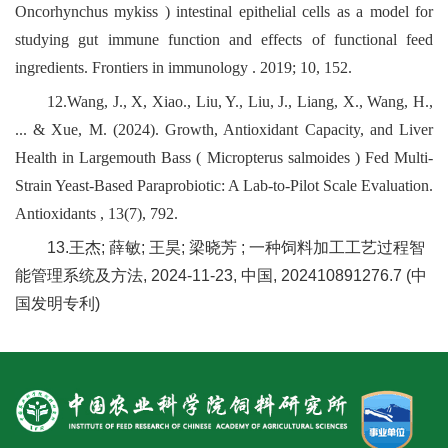
Oncorhynchus mykiss ) intestinal epithelial cells as a model for
studying gut immune function and effects of functional feed
ingredients. Frontiers in immunology . 2019; 10, 152.
12.Wang, J., X, Xiao., Liu, Y., Liu, J., Liang, X., Wang, H.,
... & Xue, M. (2024). Growth, Antioxidant Capacity, and Liver
Health in Largemouth Bass ( Micropterus salmoides ) Fed Multi-
Strain Yeast-Based Paraprobiotic: A Lab-to-Pilot Scale Evaluation.
Antioxidants , 13(7), 792.
13.王杰; 薛敏; 王昊; 梁晓芳 ; 一种饲料加工工艺过程智
能管理系统及方法, 2024-11-23, 中国, 202410891276.7 (中
国发明专利)