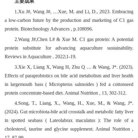
主要成果
1.Xu J#, Wang J#, …Xue, M. and Li, D., 2023. Embracing
a low-carbon future by the production and marketing of C1 gas
protein. Biotechnology Advances , p.108096.
2.Wang J#,Chen L# & Xue M. C1 gas protein: A potential
protein substitute for advancing aquaculture sustainability.
Reviews in Aquaculture . 2022;1‐19.
3.Xie X, Liang X, Wang H, Zhu Q … & Wang, J*. (2023).
Effects of paraprobiotics on bile acid metabolism and liver health
in largemouth bass ( Micropterus salmoides ) fed a cottonseed
protein concentrate-based diet. Animal Nutrition , 13, 302-312.
4.Song, T., Liang, X., Wang, H., Xue, M., & Wang, J*.
(2024). Gut microbiota-bile acid crosstalk and metabolic fatty liver
in spotted seabass ( Lateolabrax maculatus ): The role of a
cholesterol, taurine and glycine supplement. Animal Nutrition ,
17, 87-99.