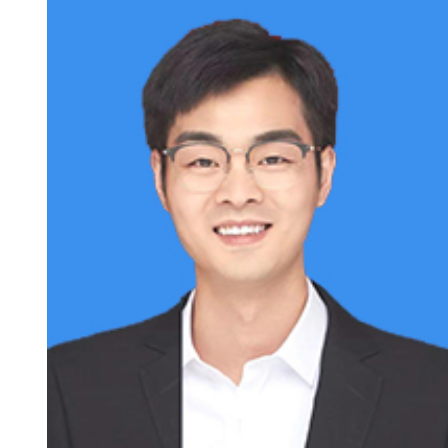
新
团
队
科
技
平
台
成
果
转
化