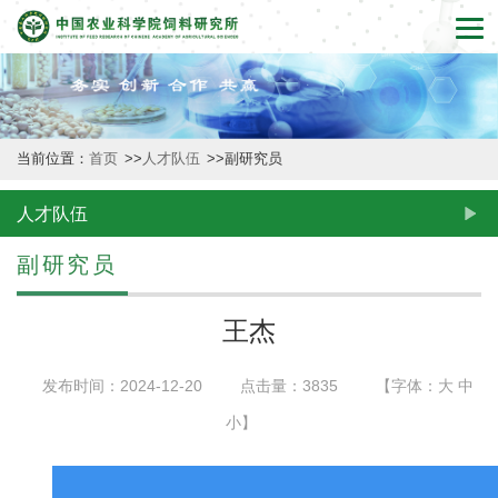
首
页
本
当前位置：
首页
>>
人才队伍
>>
副研究员
所
概
人才队伍
况
副研究员
新
王杰
闻
发布时间：2024-12-20
点击量：
3835
【字体：
大
中
动
小
】
态
创