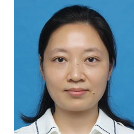
新
团
队
科
技
平
台
成
果
转
化