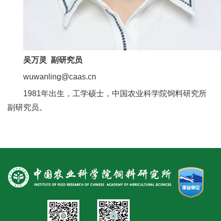
人
才
队
吴万灵 副研究员
伍
wuwanling@caas.cn
研
1981年出生，工学硕士，中国农业科学院饲料研究所
副研究员。
究
生
教
育
交
流