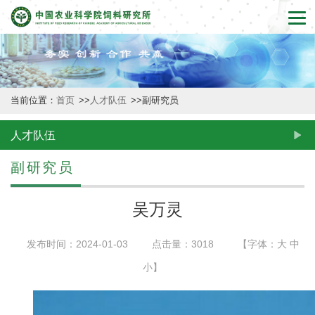
首
页
本
当前位置：
首页
>>
人才队伍
>>
副研究员
所
概
人才队伍
况
副研究员
新
吴万灵
闻
发布时间：2024-01-03
点击量：
3018
【字体：
大
中
动
小
】
态
创