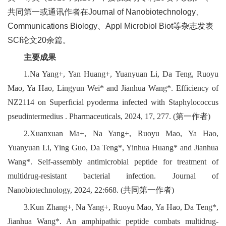
合
共同第一或通讯作者在Journal of Nanobiotechnology、
作
Communications Biology、Appl Microbiol Biot等杂志发表
SCI论文20余篇。
党
主要成果
建
1.Na Yang+, Yan Huang+, Yuanyuan Li, Da Teng, Ruoyu
工
Mao, Ya Hao, Lingyun Wei* and Jianhua Wang*. Efficiency of
NZ2114 on Superficial pyoderma infected with Staphylococcus
作
pseudintermedius . Pharmaceuticals, 2024, 17, 277. (第一作者)
2.Xuanxuan Ma+, Na Yang+, Ruoyu Mao, Ya Hao,
Yuanyuan Li, Ying Guo, Da Teng*, Yinhua Huang* and Jianhua
Wang*. Self-assembly antimicrobial peptide for treatment of
multidrug-resistant bacterial infection. Journal of
Nanobiotechnology, 2024, 22:668. (共同第一作者)
3.Kun Zhang+, Na Yang+, Ruoyu Mao, Ya Hao, Da Teng*,
Jianhua Wang*. An amphipathic peptide combats multidrug-