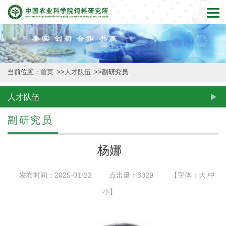
首
页
本
当前位置：
首页
>>
人才队伍
>>
副研究员
所
概
人才队伍
况
副研究员
新
杨娜
闻
发布时间：2025-01-22
点击量：
3329
【字体：
大
中
动
小
】
态
创