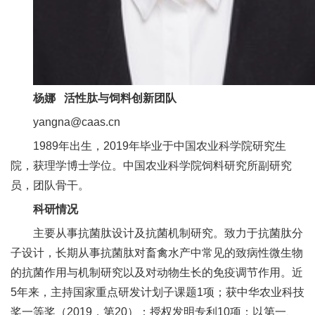
人
才
队
伍
杨娜 活性肽与饲料创新团队
yangna@caas.cn
研
1989年出生，2019年毕业于中国农业科学院研究生
究
院，获理学博士学位。中国农业科学院饲料研究所副研究
生
员，团队骨干。
科研情况
教
主要从事抗菌肽设计及抗菌机制研究。致力于抗菌肽分
育
子设计，长期从事抗菌肽对畜禽水产中常见的致病性微生物
交
的抗菌作用与机制研究以及对动物生长的免疫调节作用。近
5年来，主持国家重点研发计划子课题1项；获中华农业科技
流
奖一等奖（2019，第20）；授权发明专利10项；以第一、