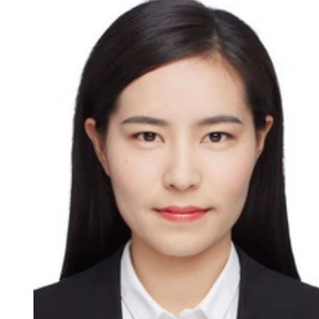
新
团
队
科
技
平
台
成
果
转
化