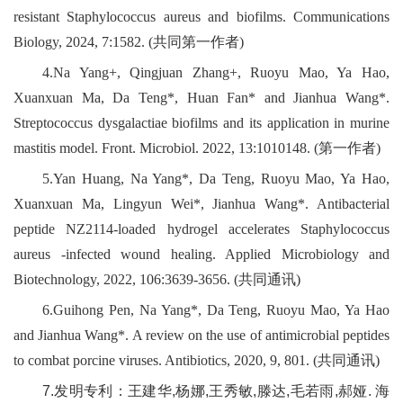
resistant Staphylococcus aureus and biofilms. Communications
Biology, 2024, 7:1582. (共同第一作者)
4.Na Yang+, Qingjuan Zhang+, Ruoyu Mao, Ya Hao,
Xuanxuan Ma, Da Teng*, Huan Fan* and Jianhua Wang*.
Streptococcus dysgalactiae biofilms and its application in murine
mastitis model. Front. Microbiol. 2022, 13:1010148. (第一作者)
5.Yan Huang, Na Yang*, Da Teng, Ruoyu Mao, Ya Hao,
Xuanxuan Ma, Lingyun Wei*, Jianhua Wang*. Antibacterial
peptide NZ2114‑loaded hydrogel accelerates Staphylococcus
aureus ‑infected wound healing. Applied Microbiology and
Biotechnology, 2022, 106:3639-3656. (共同通讯)
6.Guihong Pen, Na Yang*, Da Teng, Ruoyu Mao, Ya Hao
and Jianhua Wang*. A review on the use of antimicrobial peptides
to combat porcine viruses. Antibiotics, 2020, 9, 801. (共同通讯)
7.发明专利：王建华,杨娜,王秀敏,滕达,毛若雨,郝娅. 海