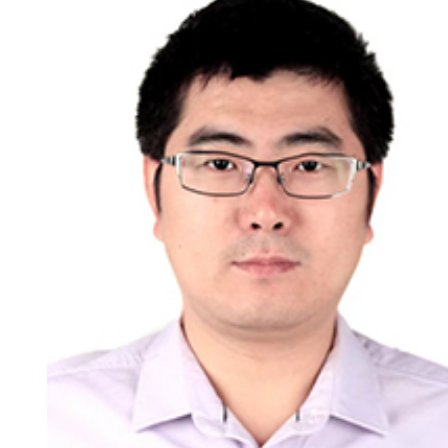
新
团
队
科
技
平
台
成
果
转
化