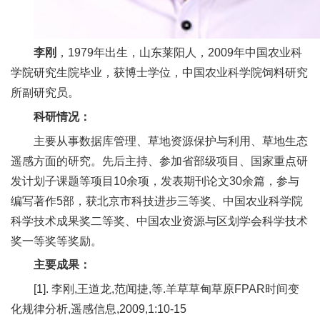
人
才
李刚
，1979年出生，山东莱阳人，2009年中国农业科
队
学院研究生院毕业，获博士学位，中国农业科学院饲料研究
所副研究员。
伍
科研情况：
研
主要从事数据库管理、草地资源保护与利用、草地生态
究
遥感方面的研究。先后主持、参加省部级项目、国家重点研
发计划子课题等项目10余项，发表期刊论文30余篇，参与
生
编写著作5部，获北京市科技进步三等奖、中国农业科学院
教
科学技术成果奖二等奖、中国农业资源与区划学会科学技术
奖一等奖等奖励。
育
主要成果：
交
[1]. 李刚,王道龙,范闻捷,等.羊草草甸草原FPAR时间变
流
化规律分析,遥感信息,2009,1:10-15