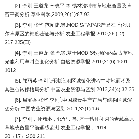
合
[2]. 李刚,王道龙,辛晓平,等.锡林浩特市草地载畜量及草
畜平衡分析,草业科学,2009,26(1):87-93
作
[3]. 李刚,张华,范闻捷,等.MODIS/FAPAR产品在呼伦贝
党
尔草原区的精度验证与分析,农业工程学报,2010,26 (12):
建
217-225(EI)
[4]. 李刚,王道龙,张华,等.基于MODIS数据的内蒙古草地
工
光能利用率时空变化分析,自然资源学报,2010,25(6):1001-
作
1012
*
[5]. 郭丽英,李刚
.环渤海地区城镇化进程中耕地面积及
其重心转移格局分析.中国农业资源与区划,2013,34(4):32-36
*
[6]. 屈宝香,张华,李刚
.中国粮食生产布局与结构区域演
变分析.中国农业资源与区划,2011,32(1):1-6
[7]. 李刚，孙炜琳，张华，等. 基于秸秆补饲的青藏高原
草地载畜量平衡遥感监测.农业工程学报，2014，
30（17）:200-211