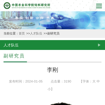
首
页
本
当前位置：
首页
>>
人才队伍
>>
副研究员
所
概
人才队伍
况
副研究员
新
李刚
闻
发布时间：2024-01-05
点击量：
3190
【字体：
大
中
动
小
】
态
创