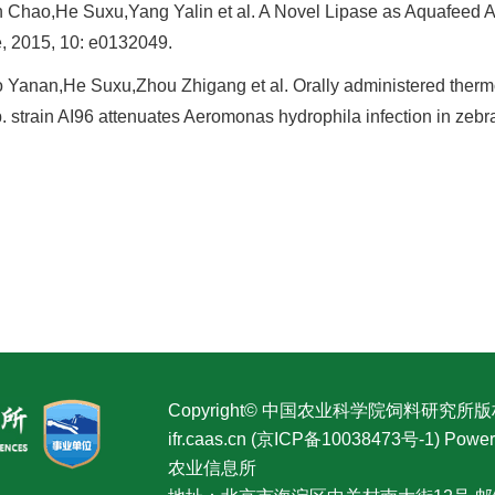
 Chao,He Suxu,Yang Yalin et al. A Novel Lipase as Aquafeed Ad
, 2015, 10: e0132049.
o Yanan,He Suxu,Zhou Zhigang et al. Orally administered therm
p. strain AI96 attenuates Aeromonas hydrophila infection in zebra
Copyright© 中国农业科学院饲料研究所
ifr.caas.cn (京ICP备10038473号-1) P
农业信息所