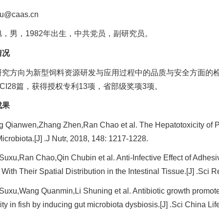
u@caas.cn
旭，男，1982年出生，中共党员，副研究员。
情况
研究方向为新型饲料资源研发与应用过程中的品质与安全方面的检
CI28篇，获得授权专利13项，省部级奖项3项。
成果
g Qianwen,Zhang Zhen,Ran Chao et al. The Hepatotoxicity of Pal
Microbiota.[J] .J Nutr, 2018, 148: 1217-1228.
Suxu,Ran Chao,Qin Chubin et al. Anti-Infective Effect of Adhesiv
With Their Spatial Distribution in the Intestinal Tissue.[J] .Sci 
 Suxu,Wang Quanmin,Li Shuning et al. Antibiotic growth promot
ity in fish by inducing gut microbiota dysbiosis.[J] .Sci China Li