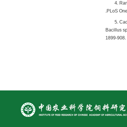
4. Ran
.PLoS One
5. Ca
Bacillus s
1899-908.