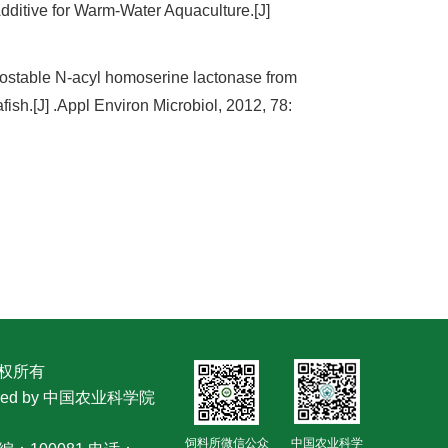
ditive for Warm-Water Aquaculture.[J]
ostable N-acyl homoserine lactonase from
fish.[J] .Appl Environ Microbiol, 2012, 78:
版权所有
owered by 中国农业科学院
饲料所微信公众
中国农业科学