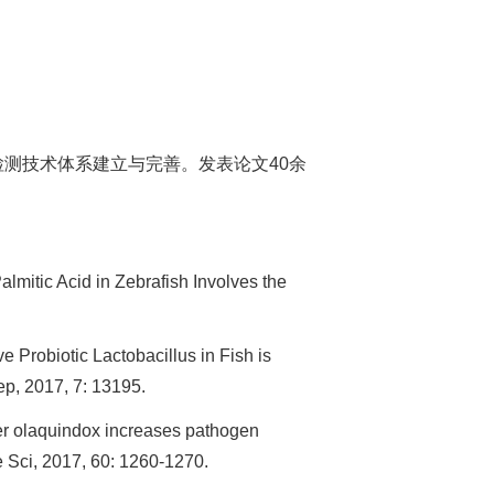
测技术体系建立与完善。发表论文40余
mitic Acid in Zebrafish Involves the
e Probiotic Lactobacillus in Fish is
Rep, 2017, 7: 13195.
er olaquindox increases pathogen
fe Sci, 2017, 60: 1260-1270.