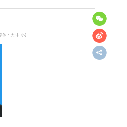
字体：
大
中
小
】