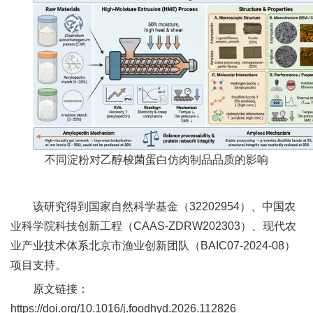
人
才
队
伍
研
究
不同淀粉对乙醇梭菌蛋白
仿肉制品
品质的影响
生
该研究得到国家自然科学基金（32202954）、中国农
教
业科学院科技创新工程（CAAS-ZDRW202303）、现代农
育
业产业技术体系北京市渔业创新团队（BAIC07-2024-08）
交
项目支持。
原文链接：
流
https://doi.org/10.1016/j.foodhyd.2026.112826