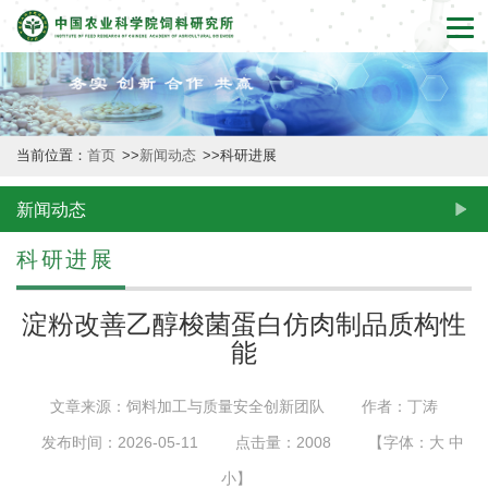
首
页
本
当前位置：
首页
>>
新闻动态
>>
科研进展
所
概
新闻动态
况
科研进展
新
淀粉改善乙醇梭菌蛋白仿肉制品质构性
闻
能
动
文章来源：饲料加工与质量安全创新团队
作者：丁涛
态
发布时间：2026-05-11
点击量：
2008
【字体：
大
中
创
小
】