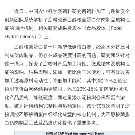
新
近日，中国农业科学院饲料研究所饲料加工与质量安全
团
创新团队系统解析了淀粉改善乙醇梭菌蛋白仿肉制品质构性
能的调控机制，相关研究成果发表在《食品胶体（Food
队
Hydrocolloids）》上。
科
乙醇梭菌蛋白是一种新型低碳蛋白源，经高水分挤压可
技
制成仿肉制品，但存在成品硬度过高的问题。研究团队针对
这一痛点，探究了淀粉对产品加工特性、微观结构及质构性
平
能的影响。结果表明，添加一定比例玉米淀粉，可有效改善
台
加工过程原料流动性，降低加工能耗，其中添加5%直链淀
粉能使蛋白网络结构更稳固，添加10%-15% 支链淀粉可优
成
化产品质构、降低硬度，而过量添加淀粉则会稀释蛋白浓
果
度、破坏纤维结构完整性与热稳定性。该研究首次阐明了淀
粉调控乙醇梭菌蛋白纤维化成型的核心机制，为乙醇梭菌蛋
转
白仿肉制品工艺及品质优化提供了重要参考。
化