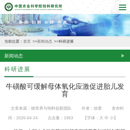
首
页
本
当前位置：
首页
>>
新闻动态
>>
科研进展
所
概
新闻动态
况
科研进展
新
牛磺酸可缓解母体氧化应激促进胎儿发
闻
育
动
文章来源：猪营养与饲料创新团队
作者：徐蕾
发布时
态
间：2026-04-24
点击量：
1963
【字体：
大
中
小
】
创