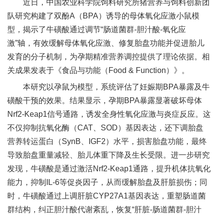
近日，中国农业科学院饲料研究所猪营养与饲料创新团
新
队研究构建了双酚A（BPA）诱导的母体氧化应激小鼠模
型，揭示了牛磺酸通过调节“肠道菌群-胆汁酸-氧化应
团
激”轴，有效缓解母体氧化应激、修复胎盘功能并促进胎儿
队
发育的分子机制，为孕期精准营养调控提供了理论依据。相
科
关成果发表于《食品与功能（Food & Function）》。
本研究以孕鼠为模型，系统评估了妊娠期BPA暴露及牛
技
磺酸干预的效果。结果显示，孕期BPA暴露显著破坏母体
平
Nrf2-Keap1信号通路，诱发全身性氧化应激与炎症反应。这
不仅抑制抗氧化酶（CAT、SOD）基因表达，还下调胎盘
台
营养转运蛋白（SynB、IGF2）水平，损害胎盘功能，最终
成
导致胎盘重量减轻、胎儿体重下降及生长受限。进一步研究
果
发现，牛磺酸是通过激活Nrf2-Keap1通路，提升机体抗氧化
能力，抑制IL-6等促炎因子，从而缓解胎盘及肝脏损伤；同
转
时，牛磺酸通过上调肝脏CYP27A1基因表达，重塑肠道菌
化
群结构，纠正胆汁酸代谢紊乱，恢复“肝脏-肠道菌群-胆汁