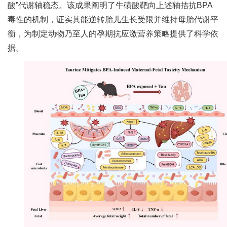
酸”代谢轴稳态。该成果阐明了牛磺酸靶向上述轴拮抗BPA
人
毒性的机制，证实其能逆转胎儿生长受限并维持母胎代谢平
才
衡，为制定动物乃至人的孕期抗应激营养策略提供了科学依
据。
队
伍
研
究
生
教
育
交
流