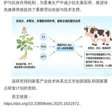
护与抗炎作用机制，为畜禽生产中减少抗生素应用、推进绿
人
色健康养殖提供了重要理论依据与技术支撑。
才
队
伍
研
究
生
教
该研究得到家畜产业技术体系北京市创新团队和国家重
育
点研发计划的资助。
交
原文链接：
https://doi.org/10.3389/fvets.2025.1631972。
流