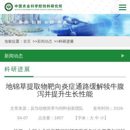
首
页
本
当前位置：
首页
>>
新闻动态
>>
科研进展
所
概
新闻动态
况
科研进展
新
地锦草提取物靶向炎症通路缓解犊牛腹
闻
泻并提升生长性能
动
文章来源：反刍动物营养与饲料创新团队
发布时间：2026-
态
04-07
点击量：
1807
【字体：
大
中
小
】
创