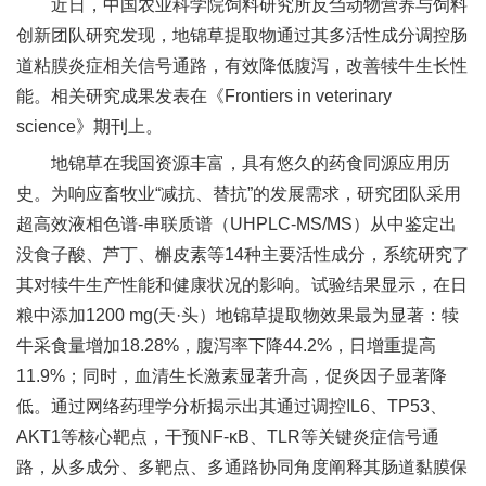
近日，中国农业科学院饲料研究所反刍动物营养与饲料
新
创新团队研究发现，地锦草提取物通过其多活性成分调控肠
道粘膜炎症相关信号通路，有效降低腹泻，改善犊牛生长性
团
能。相关研究成果发表在《Frontiers in veterinary
队
science》期刊上。
科
地锦草在我国资源丰富，具有悠久的药食同源应用历
史。为响应畜牧业“减抗、替抗”的发展需求，研究团队采用
技
超高效液相色谱‑串联质谱（UHPLC‑MS/MS）从中鉴定出
平
没食子酸、芦丁、槲皮素等14种主要活性成分，系统研究了
其对犊牛生产性能和健康状况的影响。试验结果显示，在日
台
粮中添加1200 mg(天·头）地锦草提取物效果最为显著：犊
成
牛采食量增加18.28%，腹泻率下降44.2%，日增重提高
果
11.9%；同时，血清生长激素显著升高，促炎因子显著降
低。通过网络药理学分析揭示出其通过调控IL6、TP53、
转
AKT1等核心靶点，干预NF-κB、TLR等关键炎症信号通
化
路，从多成分、多靶点、多通路协同角度阐释其肠道黏膜保