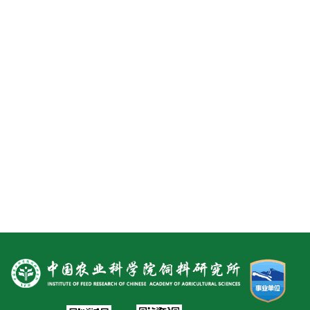
新
团
队
科
技
平
台
成
果
转
化