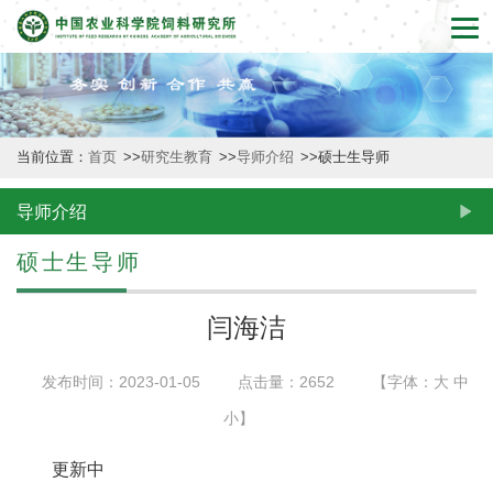
首
页
本
当前位置：
首页
>>
研究生教育
>>
导师介绍
>>
硕士生导师
所
概
导师介绍
况
硕士生导师
新
闫海洁
闻
发布时间：2023-01-05
点击量：
2652
【字体：
大
中
动
小
】
态
更新中
创