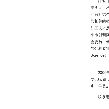
薛敏
牵头人，
性有机结
代相关的
加工技术
京市创新
会委员；
与饲料专业委
Scien
200
文60余
步一等奖2
联系电话