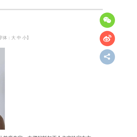
字体：
大
中
小
】