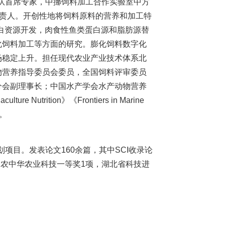
队首席专家，中挪饲料加工合作实验室中方
负责人。开创性地将饲料原料的营养和加工特
白资源开发，肉食性鱼类蛋白源和脂肪源替
化饲料加工等方面的研究。膨化饲料数字化
场稳定上升。担任现代农业产业技术体系北
物营养指导委员会委员，全国饲料评审委员
分会副理事长；中国水产学会水产动物营养
ition》《Frontiers in Marine
。
划项目。发表论文160余篇，其中SCI收录论
神农中华农业科技一等奖1项，湖北省科技进