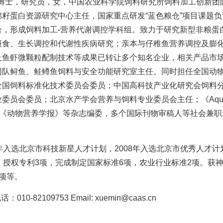
 博士，研究员，女，中国农业科学院饲料研究所饲料加工创新团
棉籽蛋白资源研究中心主任，国家重点研发“蓝色粮仓”项目课题
合，形成饲料加工-营养代谢调控学科组。致力于研究新型非粮蛋
摄食、生长调控和代谢性疾病研究；亲本与仔稚鱼营养调控及膨
及鱼虾微颗粒配制技术等成果已转让多个知名企业，相关产品市
团队鲟鱼、鲑鳟鱼饲料与安全功能研究室主任。同时担任全国动
全国饲料标准化技术委员会委员；中国高科技产业化研究会饲料
员会委员；北京水产学会营养与饲料专业委员会主任；《Aquaculture Nutr
ce》《动物营养学报》等杂志编委，多个国际刊物审稿人等社会兼职
0年入选北京市科技新星人才计划，2008年入选北京市优秀人才计
篇，授权专利3项，完成制定国家标准6项，农业行业标准2项。获
项等。
：010-82109753 Email: xuemin@caas.cn