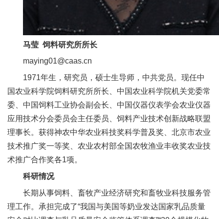
人
才
马莹 饲料研究所所长
队
maying01@caas.cn
伍
1971年生，研究员，硕士生导师，中共党员。现任中
研
国农业科学院饲料研究所所长、中国农业科学院机关党委常
委、中国饲料工业协会副会长、中国仪器仪表学会农业仪器
究
应用技术分会委员会主任委员、饲料产业技术创新战略联盟
生
理事长。获得神农中华农业科技奖科学普及奖、北京市农业
教
技术推广奖一等奖、农业农村部全国农牧渔业丰收奖农业技
术推广合作奖各1项。
育
科研情况
交
长期从事饲料、畜牧产业经济研究和畜牧业科技服务管
流
理工作。承担完成了“我国与美国等奶业发达国家乳品质量