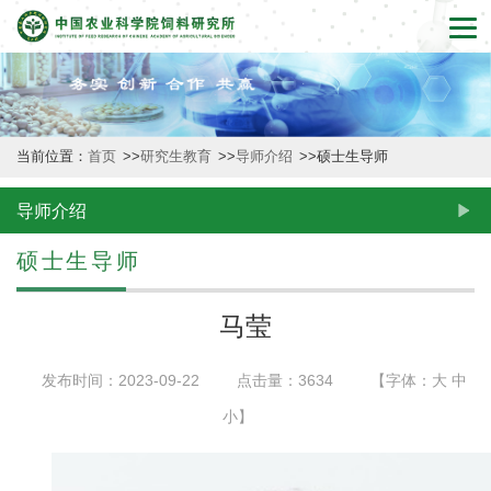
首
页
本
当前位置：
首页
>>
研究生教育
>>
导师介绍
>>
硕士生导师
所
概
导师介绍
况
硕士生导师
新
马莹
闻
发布时间：2023-09-22
点击量：
3634
【字体：
大
中
动
小
】
态
创