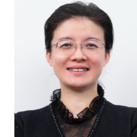
新
团
队
科
技
平
台
成
果
转
化