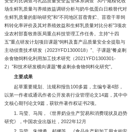
安全对比调查与乳品质量安全监管体系调查”“30个规模化牧
合
场生鲜乳质量与养殖效益调研分析与奶牛低蛋白日粮替代对
作
生鲜乳质量的影响研究”和“不同地区苜蓿青贮、苜蓿干草饲
料转化率评价及其对养殖效益和生鲜乳质量对比分析”3项农
党
业农村部畜牧兽医局重点科技管理工作任务。主持“十四
建
五”重点研发计划项目课题“饲料及畜产品质量安全全提取与
主动侦查技术研发（2023YFD1300018）”、子课题“餐桌剩
工
余食物饲料化利用加工技术研究（2021YFD1300301-
作
2）”和技术研发横向课题“餐桌剩余食物饲料化研究”。
主要成果
起草重要规划、法规和报告100多篇，主编专著4部，
以第一作者或通讯作者公开发表行业管理论文14篇，其中中
文核心期刊论文9篇，获软件著作权证书2项。
1. 马莹、马闯，《世界奶业生产贸易和消费现状及趋势
研究》，中国农业出版社，2022年12月
2. 马莹、朱增勇、郝娜等，《食品生产和加工用水的安