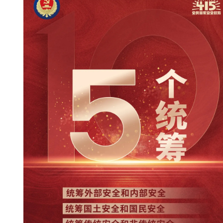
新
团
队
科
技
平
台
成
果
转
化