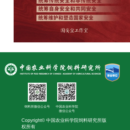
人
才
队
伍
研
究
生
教
育
饲料所微信公众号
中国农业科学院
交
微信公众号
Copyright© 中国农业科学院饲料研究所版
流
权所有