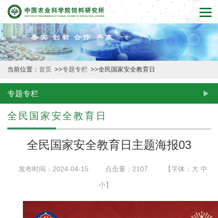
首
页
本
当前位置：
首页
>>
专题专栏
>>
全民国家安全教育日
所
概
专题专栏
况
全民国家安全教育日
新
全民国家安全教育日主题海报03
闻
发布时间：2024-04-15
点击量：
2107
【字体：
大
中
动
小
】
态
创