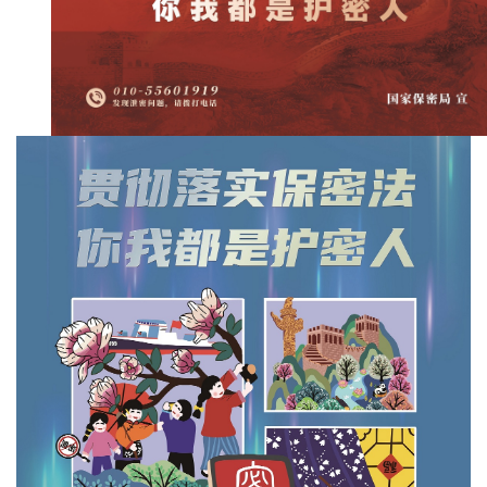
人
才
队
伍
研
究
生
教
育
交
流