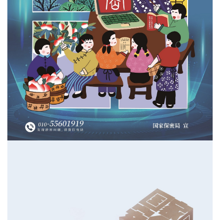
合
作
党
建
工
作