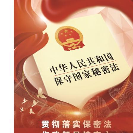
新
团
队
科
技
平
台
成
果
转
化