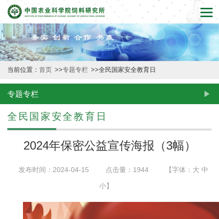
首
页
本
当前位置：
首页
>>
专题专栏
>>
全民国家安全教育日
所
概
专题专栏
况
全民国家安全教育日
新
2024年保密公益宣传海报（3幅）
闻
发布时间：2024-04-15
点击量：
1944
【字体：
大
中
动
小
】
态
创