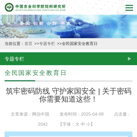
首
页
本
当前位置：
首页
>>
专题专栏
>>
全民国家安全教育日
所
概
专题专栏
况
全民国家安全教育日
新
筑牢密码防线 守护家国安全 | 关于密码
闻
你需要知道这些！
动
文章来源：网信中国
发布时间：2025-04-08
点击量：
态
2042
【字体：
大
中
小
】
创