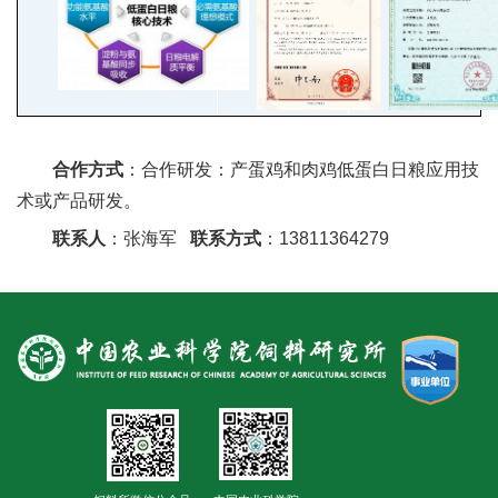
人
才
队
伍
合作方式
：合作研发：产蛋鸡和肉鸡低蛋白日粮应用技
研
术或产品研发。
联系人
：张海军
联系方式
：13811364279
究
生
教
育
交
流