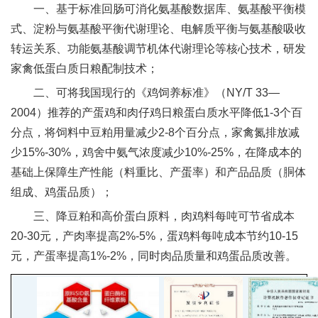
一、基于标准回肠可消化氨基酸数据库、氨基酸平衡模
新
式、淀粉与氨基酸平衡代谢理论、电解质平衡与氨基酸吸收
团
转运关系、功能氨基酸调节机体代谢理论等核心技术，研发
家禽低蛋白质日粮配制技术；
队
二、可将我国现行的《鸡饲养标准》（NY/T 33—
科
2004）推荐的产蛋鸡和肉仔鸡日粮蛋白质水平降低1-3个百
技
分点，将饲料中豆粕用量减少2-8个百分点，家禽氮排放减
少15%-30%，鸡舍中氨气浓度减少10%-25%，在降成本的
平
基础上保障生产性能（料重比、产蛋率）和产品品质（胴体
台
组成、鸡蛋品质）；
成
三、降豆粕和高价蛋白原料，肉鸡料每吨可节省成本
20-30元，产肉率提高2%-5%，蛋鸡料每吨成本节约10-15
果
元，产蛋率提高1%-2%，同时肉品质量和鸡蛋品质改善。
转
化