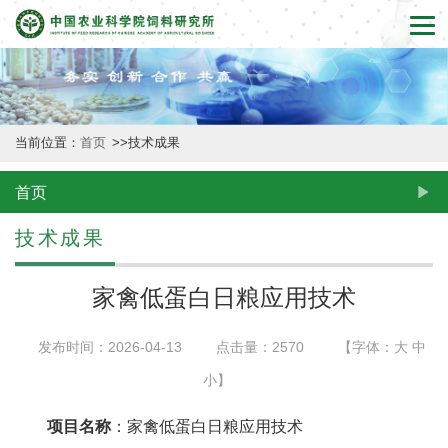
首
页
本
当前位置：
首页
>>
技术成果
所
概
首页
况
技术成果
新
家禽低蛋白日粮应用技术
闻
发布时间：2026-04-13
点击量：
2570
【字体：
大
中
动
小
】
态
项目名称
：家禽低蛋白日粮应用技术
创