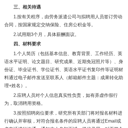
合
三、相关待遇
作
1.按有关程序，由劳务派遣公司与拟聘用人员签订劳动
合同，按国家规定交纳保险、住房公积金等。
党
2.试用期3个月，具体薪酬面议。
建
四、材料要求
工
1.个人简历（包括基本信息、教育背景、工作经历、英
作
语水平证明、论文题目、研究成果、近期免冠照片等）、身
份证、毕业证书、学位证书、英语水平证书复印件等证明材
料通过电子邮件发送至联系人（邮箱邮件主题：成果转化助
理+姓名）。
2.应聘人员对个人信息真实性负责，如有弄虚作假行
为，取消聘用资格。
3.按照招聘岗位要求，研究所有关部门将对报名材料进
行确认并审核，对符合报名条件的应聘人员将通过Email或