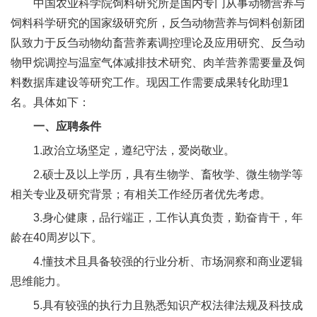
中国农业科学院饲料研究所是国内专门从事动物营养与
新
饲料科学研究的国家级研究所，反刍动物营养与饲料创新团
队致力于反刍动物幼畜营养素调控理论及应用研究、反刍动
团
物甲烷调控与温室气体减排技术研究、肉羊营养需要量及饲
队
料数据库建设等研究工作。现因工作需要成果转化助理1
科
名。具体如下：
一、应聘条件
技
1.政治立场坚定，遵纪守法，爱岗敬业。
平
2.硕士及以上学历，具有生物学、畜牧学、微生物学等
台
相关专业及研究背景；有相关工作经历者优先考虑。
成
3.身心健康，品行端正，工作认真负责，勤奋肯干，年
龄在40周岁以下。
果
4.懂技术且具备较强的行业分析、市场洞察和商业逻辑
转
思维能力。
化
5.具有较强的执行力且熟悉知识产权法律法规及科技成