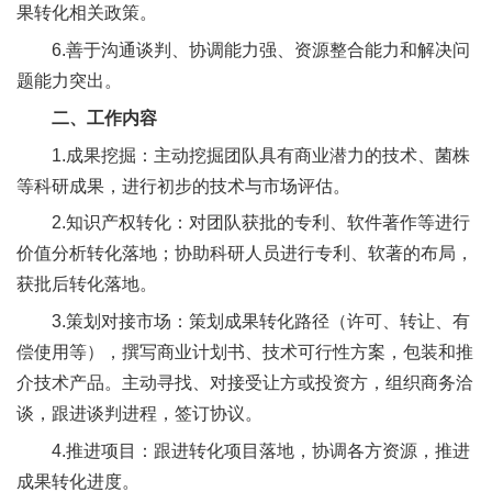
果转化相关政策。
人
6.善于沟通谈判、协调能力强、资源整合能力和解决问
才
题能力突出。
队
二、工作内容
伍
1.成果挖掘：主动挖掘团队具有商业潜力的技术、菌株
等科研成果，进行初步的技术与市场评估。
研
2.知识产权转化：对团队获批的专利、软件著作等进行
究
价值分析转化落地；协助科研人员进行专利、软著的布局，
生
获批后转化落地。
3.策划对接市场：策划成果转化路径（许可、转让、有
教
偿使用等），撰写商业计划书、技术可行性方案，包装和推
育
介技术产品。主动寻找、对接受让方或投资方，组织商务洽
谈，跟进谈判进程，签订协议。
交
4.推进项目：跟进转化项目落地，协调各方资源，推进
流
成果转化进度。