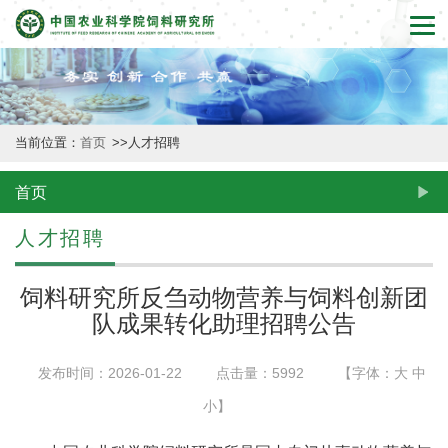
首
页
本
当前位置：
首页
>>
人才招聘
所
概
首页
况
人才招聘
新
饲料研究所反刍动物营养与饲料创新团
闻
队成果转化助理招聘公告
动
发布时间：2026-01-22
点击量：
5992
【字体：
大
中
态
小
】
创