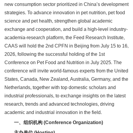
new consumption sector prioritized in China’s development
人
strategies. To advance innovation in pet nutrition, pet food
才
science and pet health, strengthen global academic
队
exchange and cooperation, and build a high-level industry-
academia-research platform, the Feed Research Institute,
伍
CAAS will hold the 2nd CPFN in Beijing from July 15 to 16,
研
2026, following the successful holding of the 1st
Conference on Pet Food and Nutrition in July 2025. The
究
conference will invite world-famous experts from the United
生
States, Canada, New Zealand, Australia, Germany, and the
Netherlands, together with top domestic scholars and
教
industrial professionals, to exchange insights on the latest
育
research, trends and advanced technologies, driving
交
academic and industrial innovation in the field.
一、组织机构 (Conference Organization)
流
主办单位 (Hosting)