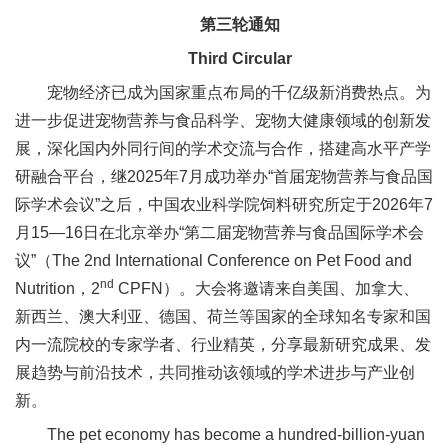
新
第三轮通知
Third Circular
团
宠物经济已成为国家重点布局的千亿级新消费热点。为
队
进一步促进宠物营养与食品科学、宠物大健康领域的创新发
科
展，深化国内外同行间的学术交流与合作，搭建高水平产学
研融合平台，继2025年7月成功举办“首届宠物营养与食品国
技
际学术会议”之后，中国农业科学院饲料研究所定于2026年7
平
月15—16日在北京举办“第二届宠物营养与食品国际学术会
议”（The 2nd International Conference on Pet Food and
台
nd
Nutrition，2
CPFN）。大会将邀请来自美国、加拿大、
成
新西兰、澳大利亚、德国、荷兰等国家的全球知名专家和国
果
内一流院校的专家学者、行业精英，分享最新研究成果、发
展趋势与前沿技术，共同推动该领域的学术进步与产业创
转
新。
化
The pet economy has become a hundred-billion-yuan