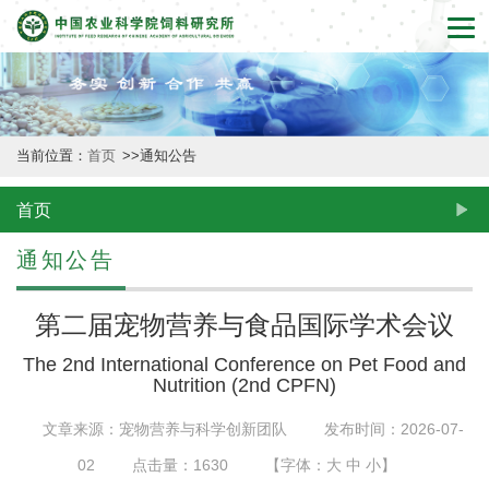
首
页
本
当前位置：
首页
>>
通知公告
所
概
首页
况
通知公告
新
第二届宠物营养与食品国际学术会议
闻
The 2nd International Conference on Pet Food and
动
Nutrition (2nd CPFN)
态
文章来源：宠物营养与科学创新团队
发布时间：2026-07-
02
点击量：
1630
【字体：
大
中
小
】
创