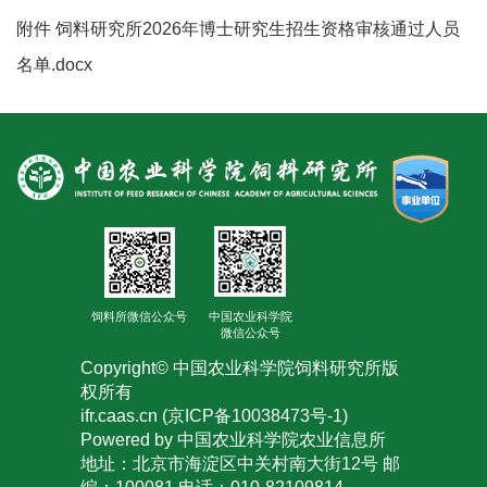
人
附件 饲料研究所2026年博士研究生招生资格审核通过人员
才
名单.docx
队
伍
研
究
生
饲料所微信公众号
中国农业科学院
教
微信公众号
育
Copyright© 中国农业科学院饲料研究所版
权所有
交
ifr.caas.cn (京ICP备10038473号-1)
Powered by 中国农业科学院农业信息所
流
地址：北京市海淀区中关村南大街12号 邮