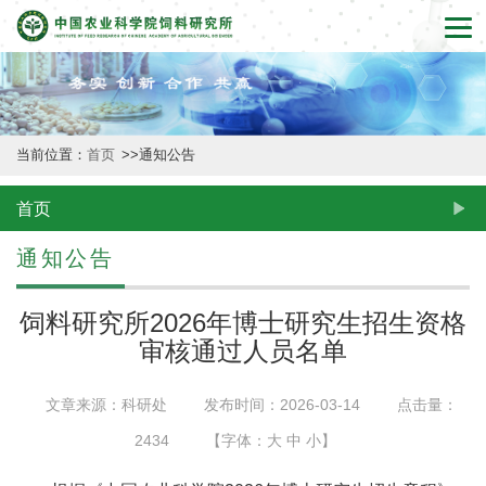
首
页
本
当前位置：
首页
>>
通知公告
所
概
首页
况
通知公告
新
饲料研究所2026年博士研究生招生资格
闻
审核通过人员名单
动
文章来源：科研处
发布时间：2026-03-14
点击量：
态
2434
【字体：
大
中
小
】
创