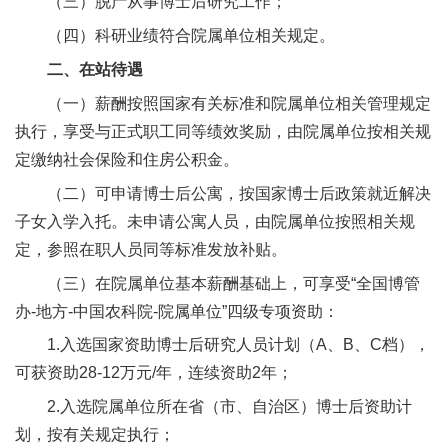
（三）脱产从事博士后研究工作；
人
（四）科研业绩符合院属单位相关规定。
才
二、在站待遇
队
（一）薪酬按照国家有关标准和院属单位相关管理规定
执行，享受与正式职工同等绩效奖励，由院属单位按相关规
伍
定缴纳社会保险和住房公积金。
研
（二）可申请博士后公寓，按国家博士后政策就近解决
究
子女入学入托。未申请公寓人员，由院属单位按照相关规
定，参照在职人员同等标准发放补贴。
生
（三）在院属单位基本薪酬基础上，可享受“全国博管
教
办-地方-中国农科院-院属单位”四级专项资助：
育
1.入选国家资助博士后研究人员计划（A、B、C档），
可获资助28-12万元/年，连续资助2年；
交
2.入选院属单位所在省（市、自治区）博士后资助计
流
划，按有关规定执行；