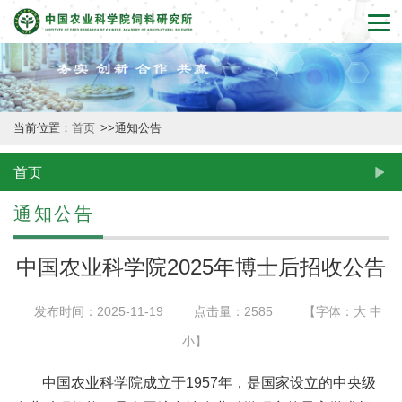
首
页
本
当前位置：
首页
>>
通知公告
所
概
首页
况
通知公告
新
中国农业科学院2025年博士后招收公告
闻
发布时间：2025-11-19
点击量：
2585
【字体：
大
中
动
小
】
态
中国农业科学院成立于1957年，是国家设立的中央级
创