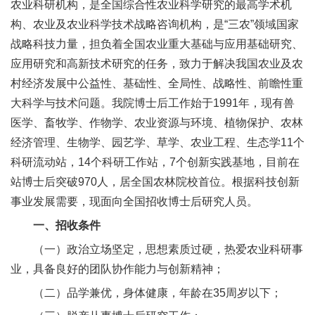
农业科研机构，是全国综合性农业科学研究的最高学术机
新
构、农业及农业科学技术战略咨询机构，是“三农”领域国家
团
战略科技力量，担负着全国农业重大基础与应用基础研究、
应用研究和高新技术研究的任务，致力于解决我国农业及农
队
村经济发展中公益性、基础性、全局性、战略性、前瞻性重
科
大科学与技术问题。我院博士后工作始于1991年，现有兽
医学、畜牧学、作物学、农业资源与环境、植物保护、农林
技
经济管理、生物学、园艺学、草学、农业工程、生态学11个
平
科研流动站，14个科研工作站，7个创新实践基地，目前在
站博士后突破970人，居全国农林院校首位。根据科技创新
台
事业发展需要，现面向全国招收博士后研究人员。
成
一、招收条件
果
（一）政治立场坚定，思想素质过硬，热爱农业科研事
业，具备良好的团队协作能力与创新精神；
转
（二）品学兼优，身体健康，年龄在35周岁以下；
化