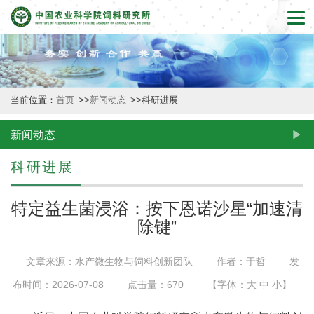
首
页
本
当前位置：
首页
>>
新闻动态
>>
科研进展
所
概
新闻动态
况
科研进展
新
特定益生菌浸浴：按下恩诺沙星“加速清
闻
除键”
动
文章来源：水产微生物与饲料创新团队
作者：于哲
发
态
布时间：2026-07-08
点击量：
670
【字体：
大
中
小
】
创