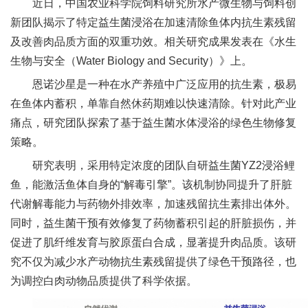
近日，中国农业科学院饲料研究所水产微生物与饲料创
新
新团队揭示了特定益生菌浸浴在加速清除鱼体内抗生素残留
及改善肉品质方面的双重功效。相关研究成果发表在《水生
团
生物与安全（Water Biology and Security）》上。
队
恩诺沙星是一种在水产养殖中广泛应用的抗生素，极易
科
在鱼体内蓄积，单靠自然休药期难以快速清除。针对此产业
痛点，研究团队探索了基于益生菌水体浸浴的绿色生物修复
技
策略。
平
研究表明，采用特定浓度的团队自研益生菌YZ2浸浴鲤
台
鱼，能激活鱼体自身的“解毒引擎”。该机制协同提升了肝脏
代谢解毒能力与药物外排效率，加速残留抗生素排出体外。
成
同时，益生菌干预有效修复了药物蓄积引起的肝脏损伤，并
果
促进了肌纤维发育与胶原蛋白合成，显著提升肉品质。该研
究不仅为减少水产动物抗生素残留提供了绿色干预路径，也
转
为调控白肉动物品质提供了科学依据。
化