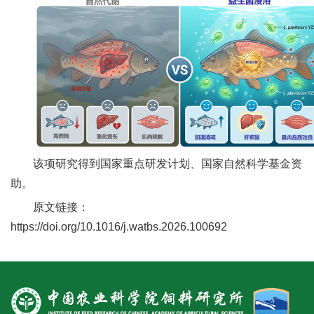
人
才
队
伍
研
究
该项研究得到国家重点研发计划、国家自然科学基金资
生
助。
原文链接：
教
https://doi.org/10.1016/j.watbs.2026.100692
育
交
流