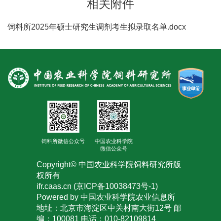
相关附件
人
饲料所2025年硕士研究生调剂考生拟录取名单.docx
才
队
伍
研
究
生
饲料所微信公众号
中国农业科学院
教
微信公众号
Copyright© 中国农业科学院饲料研究所版
育
权所有
ifr.caas.cn (京ICP备10038473号-1)
交
Powered by 中国农业科学院农业信息所
流
地址：北京市海淀区中关村南大街12号 邮
编：100081 电话：010-82109814