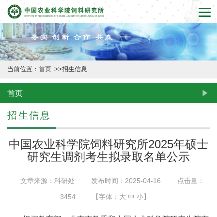
首
页
本
当前位置：
首页
>>
招生信息
所
概
首页
况
招生信息
新
中国农业科学院饲料研究所2025年硕士
闻
研究生调剂考生拟录取名单公示
动
文章来源：科研处
发布时间：2025-04-16
点击量：
态
3454
【字体：
大
中
小
】
创