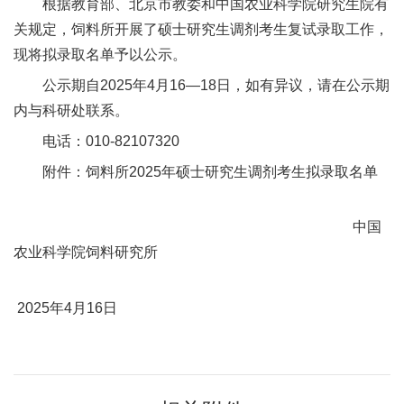
根据教育部、北京市教委和中国农业科学院研究生院有
新
关规定，饲料所开展了硕士研究生调剂考生复试录取工作，
现将拟录取名单予以公示。
团
公示期自2025年4月16—18日，如有异议，请在公示期
队
内与科研处联系。
科
电话：010-82107320
技
附件：饲料所2025年硕士研究生调剂考生拟录取名单
平
中国
台
农业科学院饲料研究所
成
2025年4月16日
果
转
化